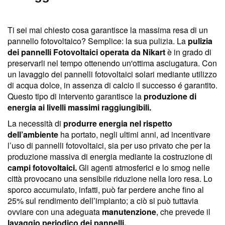
Ti sei mai chiesto cosa garantisce la massima resa di un
pannello fotovoltaico? Semplice: la sua pulizia. La
pulizia
dei pannelli Fotovoltaici operata da Nikart
è in grado di
preservarli nel tempo ottenendo un'ottima asciugatura. Con
un lavaggio dei pannelli fotovoltaici solari mediante utilizzo
di acqua dolce, in assenza di calcio il successo é garantito.
Questo tipo di intervento garantisce la
produzione di
energia ai livelli massimi raggiungibili.
La necessità di
produrre energia nel rispetto
dell’ambiente
ha portato, negli ultimi anni, ad incentivare
l’uso di pannelli fotovoltaici, sia per uso privato che per la
produzione massiva di energia mediante la costruzione di
campi fotovoltaici.
Gli agenti atmosferici e lo smog nelle
città provocano una sensibile riduzione nella loro resa. Lo
sporco accumulato, infatti, può far perdere anche fino al
25% sul rendimento dell’impianto; a ciò si può tuttavia
ovviare con una adeguata
manutenzione
, che prevede il
lavaggio periodico dei pannelli.