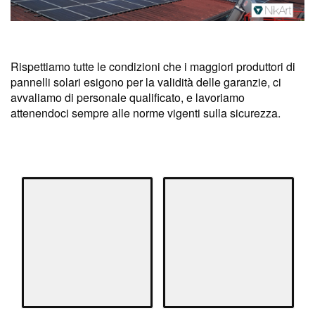
Rispettiamo tutte le condizioni che i maggiori produttori di
pannelli solari esigono per la validità delle garanzie, ci
avvaliamo di personale qualificato, e lavoriamo
attenendoci sempre alle norme vigenti sulla sicurezza.
DSC01384
IMG_1571
I