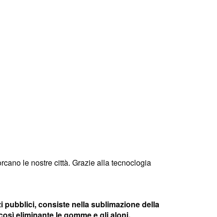
cano le nostre città. Grazie alla tecnoclogia
i pubblici, consiste nella sublimazione della
osì eliminante le gomme e gli aloni.