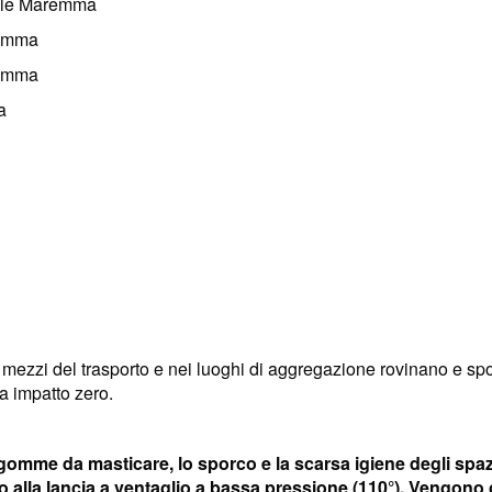
rale Maremma
remma
remma
a
ezzi del trasporto e nei luoghi di aggregazione rovinano e spor
a impatto zero.
e gomme da masticare, lo sporco e la scarsa igiene degli spaz
lla lancia a ventaglio a bassa pressione (110°). Vengono c