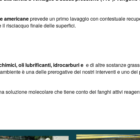
me americane
prevede un primo lavaggio con contestuale recuper
l risciacquo finale delle superfici.
imici, oli lubrificanti, idrocarburi e
e di altre sostanze grasse
mbiente è una delle prerogative dei nostri interventi e uno dei pr
 una soluzione molecolare che tiene conto dei fanghi attivi reage