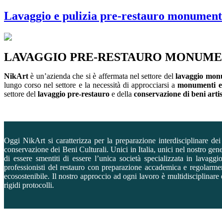
Lavaggio e pulizia pre-restauro monumental
LAVAGGIO PRE-RESTAURO MONUMEN
NikArt
è un’azienda che si è affermata nel settore del
lavaggio monu
lungo corso nel settore e la necessità di approcciarsi a
monumenti ed
settore del
lavaggio pre-restauro
e della
conservazione di beni artist
Oggi NikArt si caratterizza per la preparazione interdisciplinare dei
conservazione dei Beni Culturali. Unici in Italia, unici nel nostro ge
di essere smentiti di essere l’unica società specializzata in lavag
professionisti del restauro con preparazione accademica e regolarment
ecosostenibile. Il nostro approccio ad ogni lavoro è multidisciplinare 
rigidi protocolli.