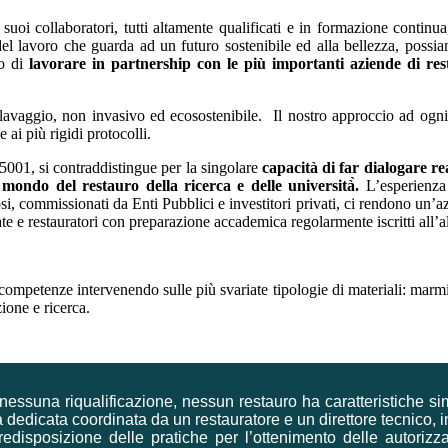
i suoi collaboratori, tutti altamente qualificati e in formazione conti
del lavoro che guarda ad un futuro sostenibile ed alla bellezza, possia
o di
lavorare in partnership con le più importanti aziende di rest
 lavaggio, non invasivo ed ecosostenibile. Il nostro approccio ad ogni l
 ai più rigidi protocolli.
001, si contraddistingue per la singolare
capacità di far dialogare re
l mondo del restauro della ricerca e delle università̀.
L’esperienza 
osi, commissionati da Enti Pubblici e investitori privati, ci rendono un’azi
ate e restauratori con preparazione accademica regolarmente iscritti all’a
competenze intervenendo sulle più svariate tipologie di materiali: marmi
zione e ricerca.
nessuna riqualificazione, nessun restauro ha caratteristiche sim
a dedicata coordinata da un restauratore e un direttore tecnico, i
 predisposizione delle pratiche per l’ottenimento delle autori