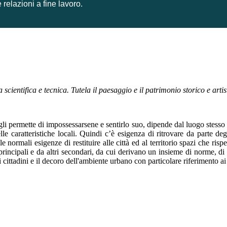
 relazioni a fine lavoro.
cientifica e tecnica. Tutela il paesaggio e il patrimonio storico e arti
 gli permette di impossessarsene e sentirlo suo, dipende dal luogo stess
le caratteristiche locali.
Quindi c’è esigenza di ritrovare da parte degl
e normali esigenze di restituire alle città ed al territorio spazi che ris
incipali e da altri secondari, da cui derivano un insieme di norme, di co
 cittadini e il decoro dell'ambiente urbano con particolare riferimento ai be