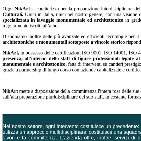
Oggi
NikArt
si caratterizza per la preparazione interdisciplinare de
Culturali.
Unici in Italia, unici nel nostro genere, con una visione 
specializzata in lavaggio monumentale ed architettonico
in grad
regolarmente iscritti all’albo.
Disponiamo inoltre delle più avanzate ed efficienti tecnologie per il
architettoniche e monumentali sottoposte a vincolo storico
risponde
NikArt,
in possesso delle certificazioni ISO 9001, ISO 14001, ISO 45
presenza, all’interno dello staff di figure professionali legate a
monumentale e architettonico,
fatta di interventi su cantieri prestigi
grazie a partnership di lungo corso con aziende capitalizzate e certific
NikArt
mette a disposizione della committenza l'intera rosa delle sue 
sull’alta preparazione pluridisciplinare del suo staff, in costante forma
Nel nostro settore, ogni intervento costituisce un precedente: 
utilizza un approccio multidisciplinare, costituisce una squadr
lavori e la committenza. L’azienda offre, inoltre, servizi di