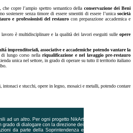
nua, che copre l’ampio spettro semantico della
conservazione dei Beni
mo sostenere senza timore di essere smentiti di essere l’unica
società
auro e professionisti del restauro
con preparazione accademica e
avoro è multidisciplinare e la qualità dei lavori eseguiti sulle
opere
altà̀ imprenditoriali, associative e accademiche potendo vantare la
di lungo corso nella
riqualificazione e nel lavaggio pre-restauro
enda unica nel settore, in grado di operare su tutto il territorio italiano
lbo.
, intonaci e stucchi, opere in legno, mosaici e metalli, potendo contare
ili ad un altro. Per ogni progetto NikArt
n grado di dialogare con la direzione dei
zzazioni da parte della Soprintendenza e