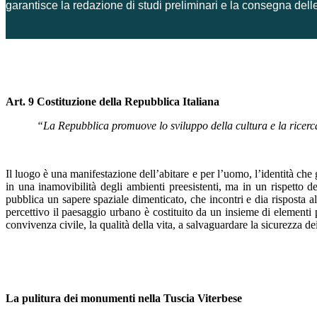
garantisce la redazione di studi preliminari e la consegna delle
Art. 9 Costituzione della Repubblica Italiana
“La Repubblica promuove lo sviluppo della cultura e la ricerca s
Il luogo è una manifestazione dell’abitare e per l’uomo, l’identità che
in una inamovibilità degli ambienti preesistenti, ma in un rispetto del
pubblica un sapere spaziale dimenticato, che incontri e dia risposta all
percettivo il paesaggio urbano è costituito da un insieme di elementi pr
convivenza civile, la qualità della vita, a salvaguardare la sicurezza dei
La pulitura dei monumenti nella Tuscia Viterbese