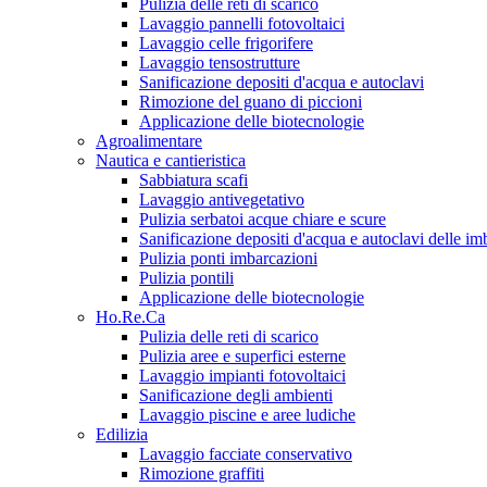
Pulizia delle reti di scarico
Lavaggio pannelli fotovoltaici
Lavaggio celle frigorifere
Lavaggio tensostrutture
Sanificazione depositi d'acqua e autoclavi
Rimozione del guano di piccioni
Applicazione delle biotecnologie
Agroalimentare
Nautica e cantieristica
Sabbiatura scafi
Lavaggio antivegetativo
Pulizia serbatoi acque chiare e scure
Sanificazione depositi d'acqua e autoclavi delle im
Pulizia ponti imbarcazioni
Pulizia pontili
Applicazione delle biotecnologie
Ho.Re.Ca
Pulizia delle reti di scarico
Pulizia aree e superfici esterne
Lavaggio impianti fotovoltaici
Sanificazione degli ambienti
Lavaggio piscine e aree ludiche
Edilizia
Lavaggio facciate conservativo
Rimozione graffiti