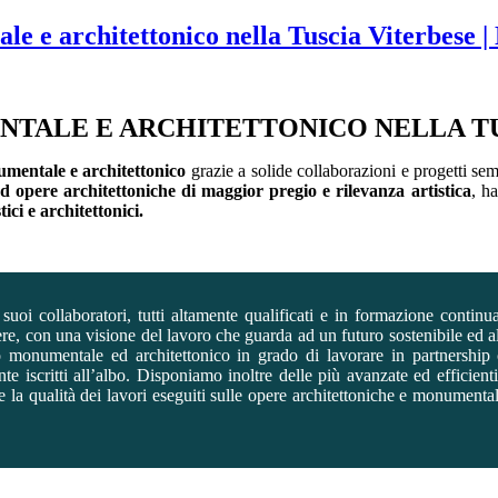
e e architettonico nella Tuscia Viterbese |
TALE E ARCHITETTONICO NELLA TUS
mentale e architettonico
grazie a solide collaborazioni e progetti sem
 opere architettoniche di maggior pregio e rilevanza artistica
, h
ici e architettonici.
 suoi collaboratori, tutti altamente qualificati e in formazione contin
nere, con una visione del lavoro che guarda ad un futuro sostenibile ed 
gio monumentale ed architettonico in grado di lavorare in partnership
e iscritti all’albo. Disponiamo inoltre delle più avanzate ed efficient
e la qualità dei lavori eseguiti sulle opere architettoniche e monumental