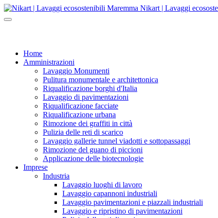
Nikart | Lavaggi ecosost
Home
Amministrazioni
Lavaggio Monumenti
Pulitura monumentale e architettonica
Riqualificazione borghi d'Italia
Lavaggio di pavimentazioni
Riqualificazione facciate
Riqualificazione urbana
Rimozione dei graffiti in città
Pulizia delle reti di scarico
Lavaggio gallerie tunnel viadotti e sottopassaggi
Rimozione del guano di piccioni
Applicazione delle biotecnologie
Imprese
Industria
Lavaggio luoghi di lavoro
Lavaggio capannoni industriali
Lavaggio pavimentazioni e piazzali industriali
Lavaggio e ripristino di pavimentazioni