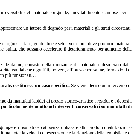
irreversibili del materiale originale, inevitabilmente dannose per la
resentare un fattore di degrado per i materiali e gli strati circostanti,
 in ogni sua fase, graduabile e selettivo, e non deve produrre materiali
icie pulita, che possano accelerare il deterioramento per aumento della
nziale danno, consiste nella rimozione di materiale indesiderato dalla
critte vandaliche e graffiti, polveri, efflorescenze saline, formazioni di
 non più funzionali…
urale, costituisce un caso specifico.
Se viene deciso un intervento di
e da manufatti lapidei di pregio storico-artistico i residui e i depositi
e particolarmente adatto ad interventi conservativi su manufatti di
gere i risultati cercati senza utilizzare altri prodotti quali biocidi o
ltima nota: la velocità di esecuzione e la riduzione delle tempistiche di