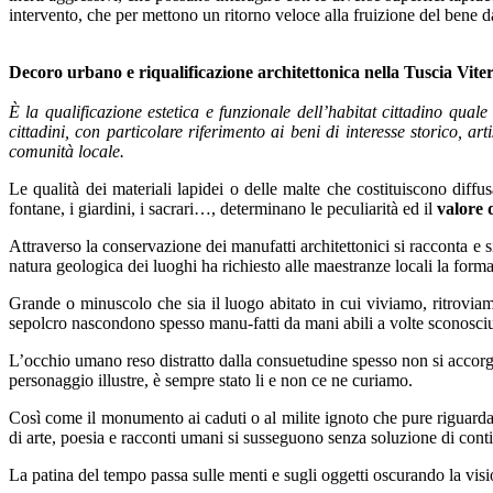
intervento, che per mettono un ritorno veloce alla fruizione del bene d
Decoro urbano e riqualificazione architettonica nella Tuscia Vite
È la qualificazione estetica e funzionale dell’habitat cittadino qual
cittadini, con particolare riferimento ai beni di interesse storico, ar
comunità locale.
Le qualità dei materiali lapidei o delle malte che costituiscono diffus
fontane, i giardini, i sacrari…, determinano le peculiarità ed il
valore 
Attraverso la conservazione dei manufatti architettonici si racconta e s
natura geologica dei luoghi ha richiesto alle maestranze locali la form
Grande o minuscolo che sia il luogo abitato in cui viviamo, ritrovia
sepolcro nascondono spesso manu-fatti da mani abili a volte sconosciu
L’occhio umano reso distratto dalla consuetudine spesso non si accorge
personaggio illustre, è sempre stato li e non ce ne curiamo.
Così come il monumento ai caduti o al milite ignoto che pure riguarda l
di arte, poesia e racconti umani si susseguono senza soluzione di con
La patina del tempo passa sulle menti e sugli oggetti oscurando la vi