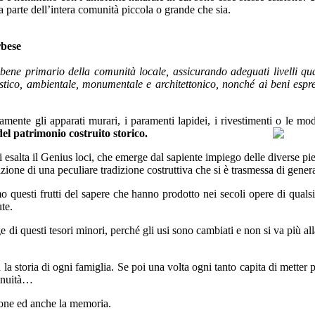
a parte dell’intera comunità piccola o grande che sia.
rbese
e bene primario della comunità locale, assicurando adeguati livelli qual
tistico, ambientale, monumentale e architettonico, nonché ai beni espres
amente gli apparati murari, i paramenti lapidei, i rivestimenti o le mod
del patrimonio costruito storico.
i esalta il Genius loci, che emerge dal sapiente impiego delle diverse pie
azione di una peculiare tradizione costruttiva che si è trasmessa di gene
mo questi frutti del sapere che hanno prodotto nei secoli opere di qual
te.
 di questi tesori minori, perché gli usi sono cambiati e non si va più al
a storia di ogni famiglia. Se poi una volta ogni tanto capita di metter pi
tinuità…
sione ed anche la memoria.