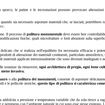
 lo sporco, le patine e le incrostazioni possono provocare alterazioni 
ando sia necessario asportare materiali che, se lasciati, potrebbero rapp
ecc.
one.
Il processo di
pulitura monumentale
deve essere ben controllabile
dificazioni fisiche, quali microfratture o forti abrasioni sulla superf
elicato che si realizza nell'equilibrio fra necessaria efficacia e pote
rodotti di alterazione dei materiali costituenti, particolato atmosferico, s
ti di materiali applicati intenzionalmente che sono divenuti inadeguati o
delle sostanze da rimuovere,
ogni architettura di pregio, ogni bene cult
 meno invasiva.
tauro
o alla
pulitura dei monumenti,
consente di asportare delicatament
i e le pellicole storiche,
questo tipo di pulitura si caratterizza com
addolcita a pressione e temperatura variabile che da sola riesce a raggiun
dee e nemmeno con l’ambiente naturale in cui sono esse stesse esistono.
U