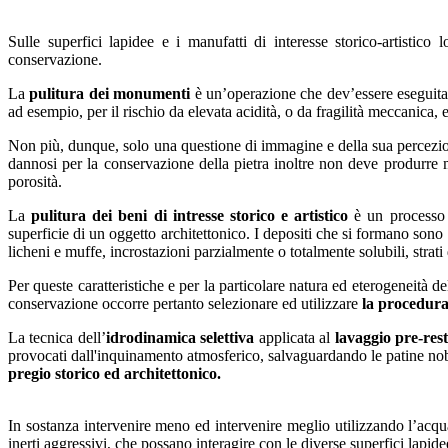
Sulle superfici lapidee e i manufatti di interesse storico-artistico
conservazione.
La
pulitura dei monumenti
è un’operazione che dev’essere eseguita qu
ad esempio, per il rischio da elevata acidità, o da fragilità meccanica, 
Non più, dunque, solo una questione di immagine e della sua percezi
dannosi per la conservazione della pietra inoltre non deve produrre mo
porosità.
La
pulitura dei beni di intresse storico e artistico
è un processo d
superficie di un oggetto architettonico. I depositi che si formano sono p
licheni e muffe, incrostazioni parzialmente o totalmente solubili, stra
Per queste caratteristiche e per la particolare natura ed eterogeneità 
conservazione occorre pertanto selezionare ed utilizzare
la procedura
La tecnica dell’
idrodinamica selettiva
applicata al
lavaggio pre-res
provocati dall'inquinamento atmosferico, salvaguardando le patine nobil
pregio storico ed architettonico.
In sostanza intervenire meno ed intervenire meglio utilizzando l’acqua 
inerti aggressivi, che possano interagire con le diverse superfici lapi