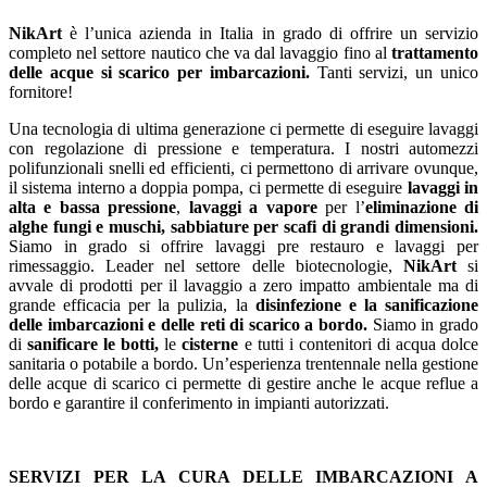
NikArt
è l’unica azienda in Italia in grado di offrire un servizio
completo nel settore nautico che va dal lavaggio fino al
trattamento
delle acque si scarico per imbarcazioni.
Tanti servizi, un unico
fornitore!
Una tecnologia di ultima generazione ci permette di eseguire lavaggi
con regolazione di pressione e temperatura. I nostri automezzi
polifunzionali snelli ed efficienti, ci permettono di arrivare ovunque,
il sistema interno a doppia pompa, ci permette di eseguire
lavaggi in
alta e bassa pressione
,
lavaggi a vapore
per l’
eliminazione di
alghe fungi e muschi,
sabbiature per scafi di grandi dimensioni.
Siamo in grado si offrire lavaggi pre restauro e lavaggi per
rimessaggio. Leader nel settore delle biotecnologie,
NikArt
si
avvale di prodotti per il lavaggio a zero impatto ambientale ma di
grande efficacia per la pulizia, la
disinfezione e la sanificazione
delle imbarcazioni
e delle reti di scarico a bordo.
Siamo in grado
di
sanificare le botti,
le
cisterne
e tutti i contenitori di acqua dolce
sanitaria o potabile a bordo. Un’esperienza trentennale nella gestione
delle acque di scarico ci permette di gestire anche le acque reflue a
bordo e garantire il conferimento in impianti autorizzati.
SERVIZI PER LA CURA DELLE IMBARCAZIONI A