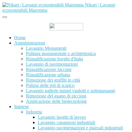
Nikart | Lavaggi
ecosostenibili Maremma
Home
Amministrazioni
Lavaggio Monumenti
Pulitura monumentale e architettonica
Riqualificazione borghi d'Italia
Lavaggio di pavimentazioni
Riqualificazione facciate
Riqualificazione urbana
Rimozione dei graffiti in città
Pulizia delle reti di scarico
Lavaggio gallerie tunnel viadotti e sottopassaggi
Rimozione del guano di piccioni
Applicazione delle biotecnologie
Imprese
Industria
Lavaggio luoghi di lavoro
Lavaggio capannoni industriali
Lavaggio pavimentazioni e piazzali industriali