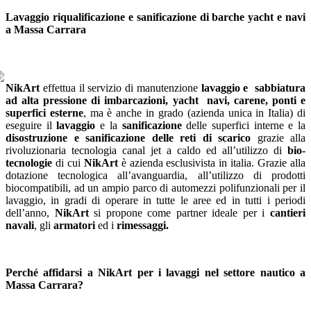
Lavaggio riqualificazione e sanificazione di barche yacht e navi
a Massa Carrara
NikArt
effettua il servizio di manutenzione
lavaggio e sabbiatura
ad alta pressione di imbarcazioni, yacht navi, carene, ponti e
superfici esterne
, ma è anche in grado (azienda unica in Italia) di
eseguire il
lavaggio
e la
sanificazione
delle superfici interne e la
disostruzione e sanificazione delle reti di scarico
grazie alla
rivoluzionaria tecnologia canal jet a caldo ed all’utilizzo di
bio-
tecnologie
di cui
NikArt
è azienda esclusivista in italia. Grazie alla
dotazione tecnologica all’avanguardia, all’utilizzo di prodotti
biocompatibili, ad un ampio parco di automezzi polifunzionali per il
lavaggio, in gradi di operare in tutte le aree ed in tutti i periodi
dell’anno,
NikArt
si propone come partner ideale per i
cantieri
navali
, gli
armatori
ed i
rimessaggi.
Perché affidarsi a NikArt per i lavaggi nel settore nautico a
Massa Carrara?