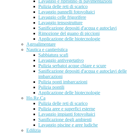
Lavaggio e ripristino di pavimentazioni
Pulizia delle reti di scarico
Lavaggio pannelli fotovoltaici
Lavaggio celle frigorifere
Lavaggio tensostrutture
Sanificazione depositi d'acqua e autoclavi
Rimozione del guano di piccioni
Applicazione delle biotecnologie
Agroalimentare
Nautica e cantieristica
Sabbiatura scafi
Lavaggio antivegetativo
Pulizia serbatoi acque chiare e scure
Sanificazione depositi d'acqua e autoclavi delle
imbarcazioni
Pulizia ponti imbarcazioni
Pulizia pontili
Applicazione delle biotecnologie
Ho.Re.Ca
Pulizia delle reti di scarico
Pulizia aree e superfici esterne
Lavaggio impianti fotovoltaici
Sanificazione degli ambienti
Lavaggio piscine e aree ludiche
Edilizia